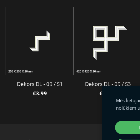
Dekors DL - 09 / S1
Dekors DL - 09 / S3
€3.99
€14.52
Mēs lietoj
nolūkiem u