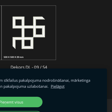
Dekors DL - 09 / S4
€18.15
am sīkfailus pakalpojuma nodrošināšanai, mārketinga
n pakalpojuma uzlabošanai.
Pielāgot
Pieņemt visus