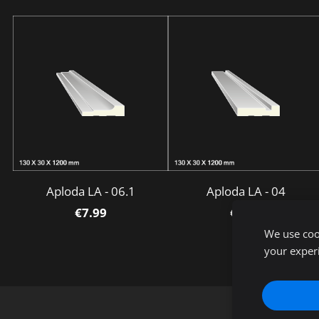
Aploda LA - 06.1
Aploda LA - 04
€7.99
€7.99
We use cook
your exper