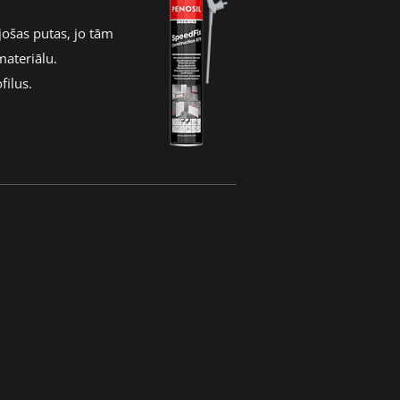
ošas putas, jo tām
materiālu.
filus.