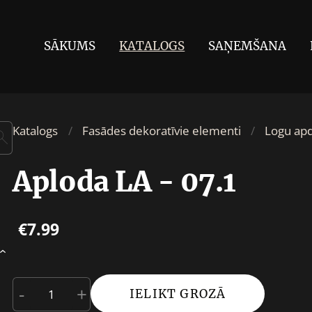
SĀKUMS
KATALOGS
SAŅEMŠANA
Katalogs
Fasādes dekoratīvie elementi
Logu ap
Aploda LA - 07.1
€7.99
›
-
+
IELIKT GROZĀ