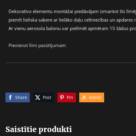
Dekoratīvo elementu montāžai piedāvājam izmantot šīs līmēj
piemīt lieliska saķere ar lielāko daļu celtniecības un apdares 
Ar vienu aerosola balonu var pielīmēt apmēram 15 šādus pro
Pievienot līmi pasūtījumam
Share
Post
Pin
Ieteikt
Saistītie produkti