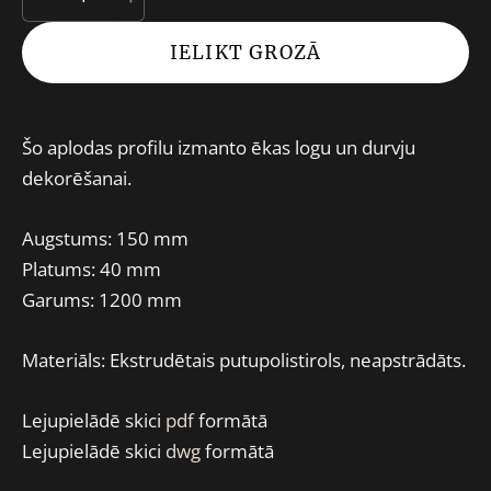
IELIKT GROZĀ
Šo aplodas profilu izmanto ēkas logu un durvju
dekorēšanai.
Augstums: 150 mm
Platums: 40 mm
Garums: 1200 mm
Materiāls: Ekstrudētais putupolistirols, neapstrādāts.
Lejupielādē skici
pdf
formātā
Lejupielādē skici
dwg
formātā