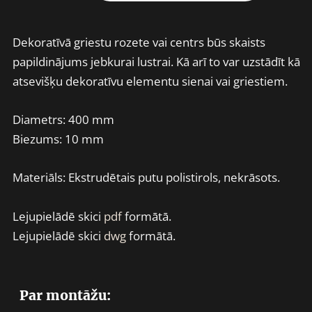
Dekoratīvā griestu rozete vai centrs būs skaists
papildinājums jebkurai lustrai. Kā arī to var uzstādīt kā
atsevišķu dekoratīvu elementu sienai vai griestiem.
Diametrs: 400 mm
Biezums: 10 mm
Materiāls: Ekstrudētais putu polistirols, nekrāsots.
Lejupielādē skici
pdf
formātā.
Lejupielādē skici
dwg
formātā.
Par montāžu: