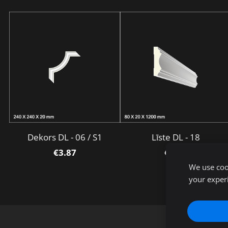
Dekors DL - 06 / S1
Līste DL - 18
€3.87
€3.99
We use cook
your exper