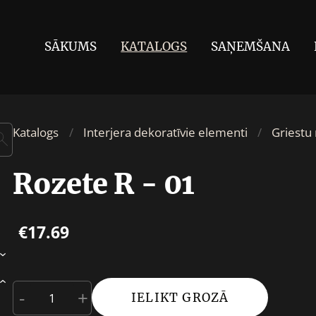
SĀKUMS
KATALOGS
SAŅEMŠANA
Katalogs
Interjera dekoratīvie elementi
Griestu
Rozete R - 01
€17.69
›
›
-
+
IELIKT GROZĀ