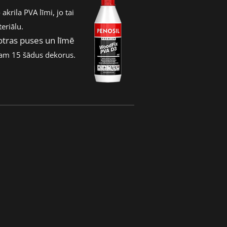
rila PVA līmi, jo tai
eriālu.
 otras puses un līmē
ram 15 šādus dekorus.