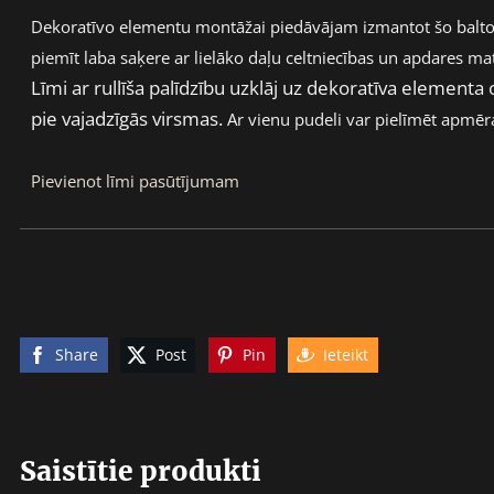
Dekoratīvo elementu montāžai piedāvājam izmantot šo balto ak
piemīt laba saķere ar lielāko daļu celtniecības un apdares mat
Līmi ar rullīša palīdzību uzklāj uz dekoratīva elementa
pie vajadzīgās virsmas.
Ar vienu pudeli var pielīmēt apmē
Pievienot līmi pasūtījumam
Share
Post
Pin
Ieteikt
Saistītie produkti